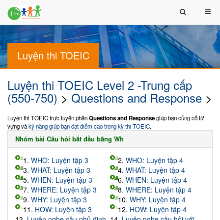
Luyện thi TOEIC
Luyện thi TOEIC Level 2 -Trung cấp
(550-750)
>
Questions and Response
>
Luyện thi TOEIC trực tuyến phần
Questions and Response
giúp bạn củng cố từ
vựng và
kỹ năng giúp bạn đạt điểm cao trong kỳ thi TOEIC
.
Nhóm bài Câu hỏi bắt đầu bằng Wh
1.
WHO: Luyện tập 3
2.
WHO: Luyện tập 4
3.
WHAT: Luyện tập 3
4.
WHAT: Luyện tập 4
5.
WHEN: Luyện tập 3
6.
WHEN: Luyện tập 4
7.
WHERE: Luyện tập 3
8.
WHERE: Luyện tập 4
9.
WHY: Luyện tập 3
10.
WHY: Luyện tập 4
11.
HOW: Luyện tập 3
12.
HOW: Luyện tập 4
13.
Luyện nghe câu phủ định
14.
Luyện nghe câu hỏi với