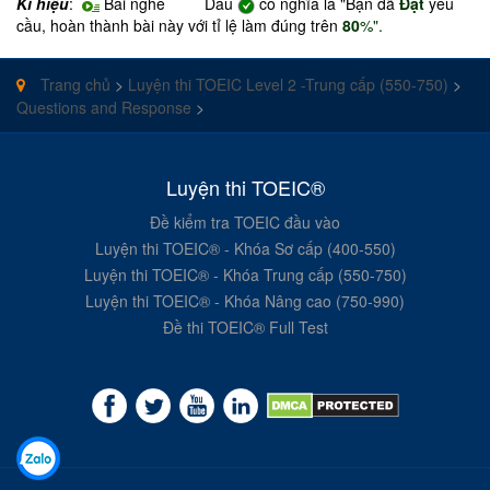
Kí hiệu
:
Bài nghe Dấu
có nghĩa là "Bạn đã
Đạt
yêu
cầu, hoàn thành bài này với tỉ lệ làm đúng trên
80
%".
Trang chủ
>
Luyện thi TOEIC Level 2 -Trung cấp (550-750)
>
Questions and Response
>
Luyện thi TOEIC®
Đề kiểm tra TOEIC đầu vào
Luyện thi TOEIC® - Khóa Sơ cấp (400-550)
Luyện thi TOEIC® - Khóa Trung cấp (550-750)
Luyện thi TOEIC® - Khóa Nâng cao (750-990)
Đề thi TOEIC® Full Test