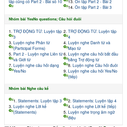
tập củng cố Part 2 - Bài số 10
13.
Ôn tập Part 2 - Bài 2
14.
Ôn tập Part 2 - Bài 3
Nhóm bài YesNo questions; Câu hỏi đuôi
1.
TRỢ ĐỘNG TỪ: Luyện tập
2.
TRỢ ĐỘNG TỪ: Luyện tập
3
4
3.
Luyện nghe Phân từ
4.
Luyện nghe Danh từ và
(Participal Forms)
Mạo từ
5.
Part 2 - Luyện nghe Liên từ
6.
Luyện nghe câu hỏi bắt đầu
và Giới từ
bằng Trợ động từ
7.
Luyện nghe câu hỏi dạng
8.
Luyện nghe Câu hỏi đuôi
Yes/No
9.
Luyện nghe câu hỏi Yes/No
(tiếp)
Nhóm bài Nghe câu kể
1.
Statements: Luyện tập 3
2.
Statements: Luyện tập 4
3.
Luyện nghe Lời kể
4.
Luyện nghe Lời kể (tiếp)
(Statements)
5.
Luyện nghe trọng âm ngữ
điệu