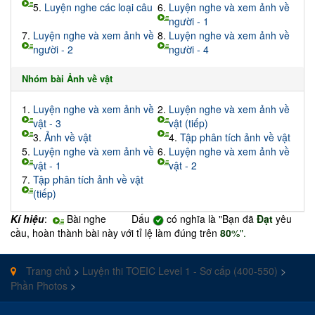
5.
Luyện nghe các loại câu
6.
Luyện nghe và xem ảnh về
người - 1
7.
Luyện nghe và xem ảnh về
8.
Luyện nghe và xem ảnh về
người - 2
người - 4
Nhóm bài Ảnh về vật
1.
Luyện nghe và xem ảnh về
2.
Luyện nghe và xem ảnh về
vật - 3
vật (tiếp)
3.
Ảnh về vật
4.
Tập phân tích ảnh về vật
5.
Luyện nghe và xem ảnh về
6.
Luyện nghe và xem ảnh về
vật - 1
vật - 2
7.
Tập phân tích ảnh về vật
(tiếp)
Kí hiệu
:
Bài nghe Dấu
có nghĩa là "Bạn đã
Đạt
yêu
cầu, hoàn thành bài này với tỉ lệ làm đúng trên
80
%".
Trang chủ
>
Luyện thi TOEIC Level 1 - Sơ cấp (400-550)
>
Phần Photos
>