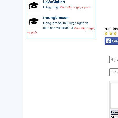
LeVuGialinh
Đăng nhập
Cách đây 15 giờ, 3 phút
truongbimson
Đang làm bài thi Luyện nghe và
xem ảnh về người - 3
766 Use
Cách đây 15 giờ,
46 phút
truongbimson
Đăng nhập
Cách đây 15 giờ, 46 phút
SherryAspes
Đăng nhập
Cách đây 1 ngày, 14 giờ
Brianunest
Đăng nhập
Cách đây 2 ngày, 5 giờ