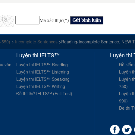
Mã xác thực(*)
0-550)
>
Incomplete Sentences
>Reading-Incomplete Sentence, NEW T
Luyện thi IELTS™
Luyện thi
ầu vào
Luyện thi IELTS™ Reading
Đề kiểm
Luyện thi IELTS™ Listening
Luyện t
Luyện thi IELTS™ Speaking
Luyện t
Luyện thi IELTS™ Writing
750)
Đề thi thử IELTS™ (Full Test)
Luyện t
990)
Đề thi T