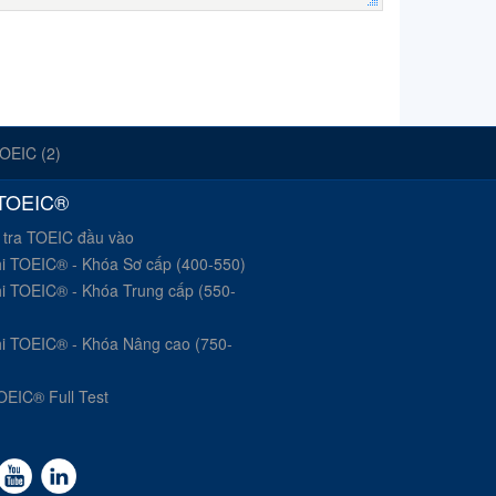
OEIC (2)
 TOEIC®
 tra TOEIC đầu vào
hi TOEIC® - Khóa Sơ cấp (400-550)
hi TOEIC® - Khóa Trung cấp (550-
hi TOEIC® - Khóa Nâng cao (750-
OEIC® Full Test