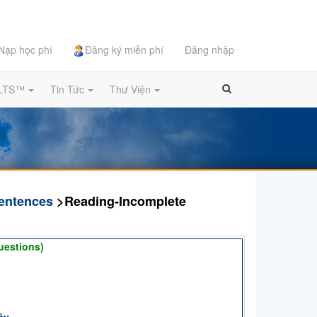
Nạp học phí
Đăng ký miễn phí
Đăng nhập
ELTS™
Tin Tức
Thư Viện
entences
>Reading-Incomplete
uestions)
(Remaining time:
)
ây
.