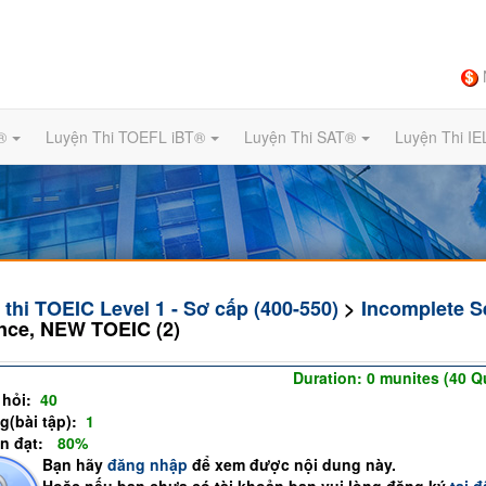
®
Luyện Thi TOEFL iBT®
Luyện Thi SAT®
Luyện Thi I
thi TOEIC Level 1 - Sơ cấp (400-550)
>
Incomplete S
nce, NEW TOEIC (2)
g-Incomplete Sentence, NEW TOEIC (2)
Duration: 0 munites (40 Q
 hỏi:
40
g(bài tập):
1
ần đạt:
(
80%
)
Bạn hãy
đăng nhập
để xem được nội dung này.
Hoặc nếu bạn chưa có tài khoản bạn vui lòng đăng ký
tại đ