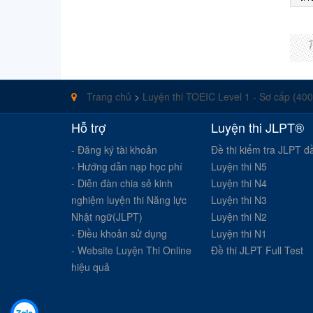
Trang chủ
>
Luyện thi TOEIC Level 1 - Sơ cấp (40
Hỗ trợ
Luyện thi JLPT®
- Đăng ký tài khoản
Đề thi kiểm tra JLPT đ
- Hướng dẫn nạp học phí
Luyện thi N5
- Diễn đàn chia sẻ kinh
Luyện thi N4
nghiệm luyện thi Năng lực
Luyện thi N3
Nhật ngữ(JLPT)
Luyện thi N2
- Điều khoản sử dụng
Luyện thi N1
- Website Luyện Thi Online
Đề thi JLPT Full Test
hiệu quả