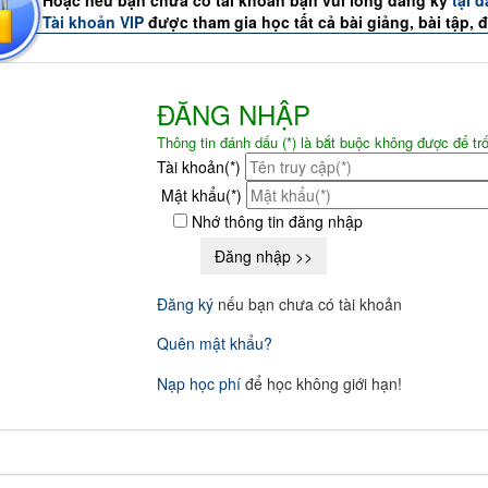
Tài khoản VIP
được tham gia học tất cả bài giảng, bài tập, đ
ĐĂNG NHẬP
Thông tin đánh dấu (*) là bắt buộc không được để tr
Tài khoản(*)
Mật khẩu(*)
Nhớ thông tin đăng nhập
Đăng ký
nếu bạn chưa có tài khoản
Quên mật khẩu?
Nạp học phí
để học không giới hạn!