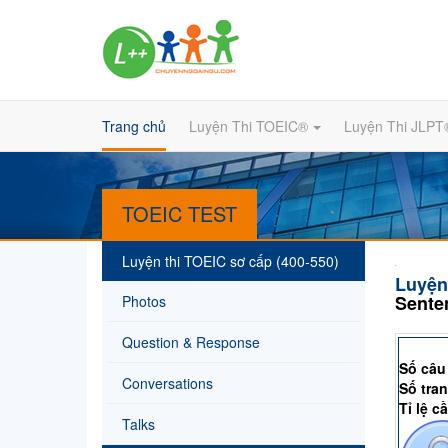
Trang chủ
Luyện Thi TOEIC®
Luyện Thi JLPT
TOEIC TEST
Luyện thi TOEIC sơ cấp (400-550)
Luyện 
Sente
Photos
Question & Response
Readin
Số câu
Conversations
Số tran
Tỉ lệ c
Talks