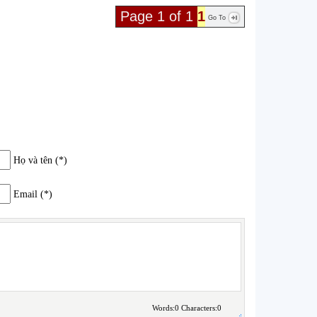
Page 1 of 1
1
Go To
Họ và tên (*)
Email (*)
Words:0
Characters:0