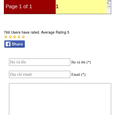
Go
To
Page 1 of 1
1
766 Users have rated. Average Rating 5
Họ và tên (*)
Email (*)