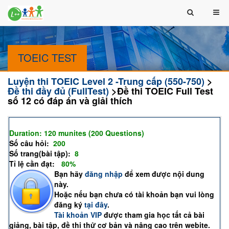
TOEIC TEST
Luyện thi TOEIC Level 2 -Trung cấp (550-750)
>
Đề thi đầy đủ (FullTest)
>Đề thi TOEIC Full Test
số 12 có đáp án và giải thích
Đề thi TOEIC Full Test số 12 có đáp án và giải thích
Duration: 120 munites (200 Questions)
(Remaining time:
)
Số câu hỏi:
200
Số trang(bài tập):
8
Tỉ lệ cần đạt:
(
80%
)
Bạn hãy
đăng nhập
để xem được nội dung
này.
Hoặc nếu bạn chưa có tài khoản bạn vui lòng
đăng ký
tại đây
.
Tài khoản VIP
được tham gia học tất cả bài
giảng, bài tập, đề thi thử cơ bản và nâng cao trên webite.