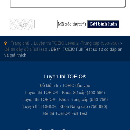
Mã xác thực(*)
Trang chủ
>
Luyện thi TOEIC Level 2 -Trung cấp (550-750)
>
Đề thi đầy đủ (FullTest)
>Đề thi TOEIC Full Test số 12 có đáp án
và giải thích
Luyện thi TOEIC®
Đề kiểm tra TOEIC đầu vào
Luyện thi TOEIC® - Khóa Sơ cấp (400-550)
Luyện thi TOEIC® - Khóa Trung cấp (550-750)
Luyện thi TOEIC® - Khóa Nâng cao (750-990)
Đề thi TOEIC® Full Test