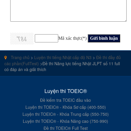
Mã xác thực(*)
Trang chủ
>
Luyện thi tiếng Nhật cấp độ N3
>
Đề thi đầy đủ
các phần(FullTest)
>Đề thi Năng lực tiếng Nhật JLPT số 11 full
có đáp án và giải thích
Luyện thi TOEIC®
Đề kiểm tra TOEIC đầu vào
Luyện thi TOEIC® - Khóa Sơ cấp (400-550)
Luyện thi TOEIC® - Khóa Trung cấp (550-750)
Luyện thi TOEIC® - Khóa Nâng cao (750-990)
Đề thi TOEIC® Full Test