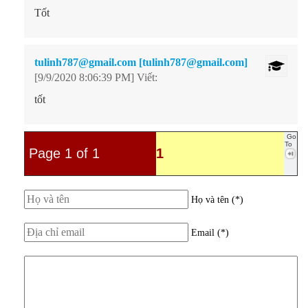
Tốt
tulinh787@gmail.com [tulinh787@gmail.com]
[9/9/2020 8:06:39 PM] Viết:
tốt
Go
To
Page 1 of 1
1
Họ và tên (*)
Email (*)