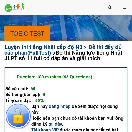
TOEIC TEST
Luyện thi tiếng Nhật cấp độ N3
>
Đề thi đầy đủ
các phần(FullTest)
>Đề thi Năng lực tiếng Nhật
JLPT số 11 full có đáp án và giải thích
Đề thi Năng lực tiếng Nhật JLPT số 11 full có đáp án và giải
thích
Duration: 180 munites (95 Questions)
(Remaining time:
)
Số câu hỏi:
95
Số trang(bài tập):
6
Tỉ lệ cần đạt:
(
80%
)
Bạn hãy
đăng nhập
để xem được nội dung
này.
Hoặc nếu bạn chưa có tài khoản bạn vui lòng
đăng ký
tại đây
.
Tài khoản VIP
được tham gia học tất cả bài