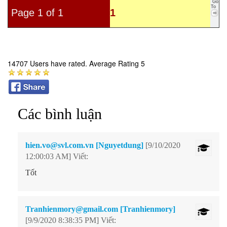
Go
To
Page 1 of 1
1
14707 Users have rated. Average Rating 5
Các bình luận
hien.vo@svl.com.vn [Nguyetdung]
[9/10/2020
12:00:03 AM] Viết:
Tốt
Tranhienmory@gmail.com [Tranhienmory]
[9/9/2020 8:38:35 PM] Viết: