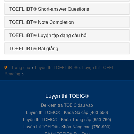
TOEFL iBT® Short-answer Questions
TOEFL iBT® Note Completion
TOEFL iBT® Luyện tập dạng câu hỏi
TOEFL iBT® Bài giảng
Trang chủ
>
Luyện thi TOEFL iBT®
>
Luyện thi TOEFL
Reading
>
Luyện thi TOEIC®
Đề kiểm tra TOEIC đầu vào
Luyện thi TOEIC® - Khóa Sơ cấp (400-550)
Luyện thi TOEIC® - Khóa Trung cấp (550-750)
Luyện thi TOEIC® - Khóa Nâng cao (750-990)
Đề thi TOEIC® Full Test