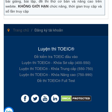
bài giảng, bài tập, đề thi thử cơ bản và nâng cao trên
webite.
KHÔNG GIỚI HẠN
chức năng, thời gian truy cập và
số lần truy cập
Trang chủ
Đăng ký tài khoản
Luyện thi TOEIC®
Đề kiểm tra TOEIC đầu vào
Luyện thi TOEIC® - Khóa Sơ cấp (400-550)
Luyện thi TOEIC® - Khóa Trung cấp (550-750)
Luyện thi TOEIC® - Khóa Nâng cao (750-990)
Đề thi TOEIC® Full Test