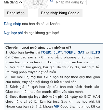
Mã đăng ký
Đăng nhập
nếu bạn đã có tài khoản.
Nạp học phí
để học không giới hạn!
Chuyên ngoại ngữ giúp bạn những gì?
1.
Giúp bạn
luyện thi
TOEIC
,
JLPT
,
TOEFL
,
SAT
và
IELTS
đạt điểm cao sau 2 ~ 6 tháng bằng phương pháp học trực
tuyến hiệu quả và tiện lợi. Học hứng thú, hiểu bài nhanh!
2.
Nội dung bài giảng, bài tập, đề thi đầy đủ, sát thực tế.
Phương pháp truyền đạt dễ hiểu.
3.
Học mọi lúc, mọi nơi. Giúp bạn tự học theo quỹ thời gian
của mình, truy cập nội dung từ bất cứ nơi nào.
4.
Đánh giá kết quả học tập của bạn một cách chính xác.
Giúp bạn nhận ra điểm mạnh, điểm yếu của mình.
5.
Được tham gia
học thử miễn phí 02 ngày
có GIỚI HẠN
chức năng và số lần làm bài test. Sau khi nạp học phí, tài
khoản của bạn sẽ là tài khoản
VIP
được tham gia học tất cả