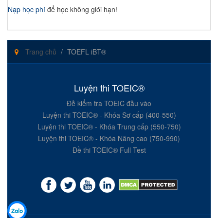
Nạp học phí
để học không giới hạn!
Trang chủ
TOEFL iBT®
Luyện thi TOEIC®
Đề kiểm tra TOEIC đầu vào
Luyện thi TOEIC® - Khóa Sơ cấp (400-550)
Luyện thi TOEIC® - Khóa Trung cấp (550-750)
Luyện thi TOEIC® - Khóa Nâng cao (750-990)
Đề thi TOEIC® Full Test