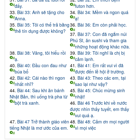
đấy.
futon hơn.
33.
Bài 33: Anh sẽ tặng cho
34.
Bài 34: Mềm và ngon quá
Anna.
ạ!
35.
Bài 35: Tôi có thể trả bằng
36.
Bài 36: Em còn phải học.
thẻ tín dụng được không?
37.
Bài 37: Con đã ngắm núi
Phú Sĩ, ăn sushi và tham gia
những hoạt động khác nữa.
38.
Bài 38: Vâng, tôi hiểu rồi
39.
Bài 39: Tôi nghĩ là chị bị
ạ.
cảm lạnh.
40.
Bài 40: Đầu con đau như
41.
Bài 41: Em rất vui vì đã
búa bổ
được đến lễ hội ở trường.
42.
Bài 42: Cái nào thì ngon
43.
Bài 43: Theo các em, tại
nhất nhỉ?
sao lại như vậy?
44.
Bài 44: Sau khi ăn bánh
45.
Bài 45: Chúc mừng sinh
Nhật Bản, thì uống trà pha từ
nhật!
bột trà xanh.
46.
Bài 46 Trước khi về nước
được nhìn thấy tuyết, em thấy
vui quá ạ.
47.
Bài 47 Trở thành giáo viên
48.
Bài 48: Cảm ơn mọi người
tiếng Nhật là mơ ước của em.
vì mọi việc