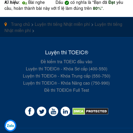
Kí hiệu
:
Bài nghe Dấu
có nghĩa là "Bạn đã
Đạt
yêu
cầu, hoàn thành bài này với tỉ lệ làm đúng trên
80
%".
Trang chủ
>
Luyện thi tiếng Nhật miễn phí
>
Luyện thi tiếng
Nhật miễn phí
>
Luyện thi TOEIC®
Đề kiểm tra TOEIC đầu vào
Luyện thi TOEIC® - Khóa Sơ cấp (400-550)
Luyện thi TOEIC® - Khóa Trung cấp (550-750)
Luyện thi TOEIC® - Khóa Nâng cao (750-990)
Đề thi TOEIC® Full Test