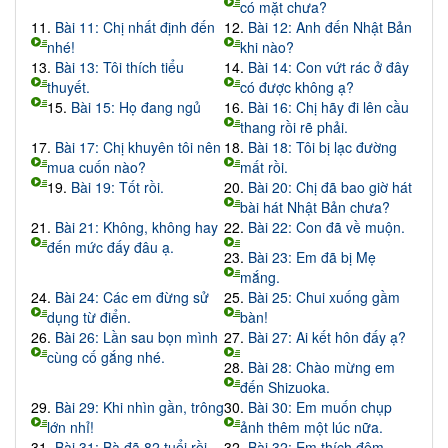
có mặt chưa?
11.
Bài 11: Chị nhất định đến
12.
Bài 12: Anh đến Nhật Bản
nhé!
khi nào?
13.
Bài 13: Tôi thích tiểu
14.
Bài 14: Con vứt rác ở đây
thuyết.
có được không ạ?
15.
Bài 15: Họ đang ngủ
16.
Bài 16: Chị hãy đi lên cầu
thang rồi rẽ phải.
17.
Bài 17: Chị khuyên tôi nên
18.
Bài 18: Tôi bị lạc đường
mua cuốn nào?
mất rồi.
19.
Bài 19: Tốt rồi.
20.
Bài 20: Chị đã bao giờ hát
bài hát Nhật Bản chưa?
21.
Bài 21: Không, không hay
22.
Bài 22: Con đã về muộn.
đến mức đấy đâu ạ.
23.
Bài 23: Em đã bị Mẹ
mắng.
24.
Bài 24: Các em đừng sử
25.
Bài 25: Chui xuống gầm
dụng từ điển.
bàn!
26.
Bài 26: Lần sau bọn mình
27.
Bài 27: Ai kết hôn đấy ạ?
cùng cố gắng nhé.
28.
Bài 28: Chào mừng em
đến Shizuoka.
29.
Bài 29: Khi nhìn gần, trông
30.
Bài 30: Em muốn chụp
lớn nhỉ!
ảnh thêm một lúc nữa.
31.
Bài 31: Bà đã 82 tuổi rồi
32.
Bài 32: Em thích đệm