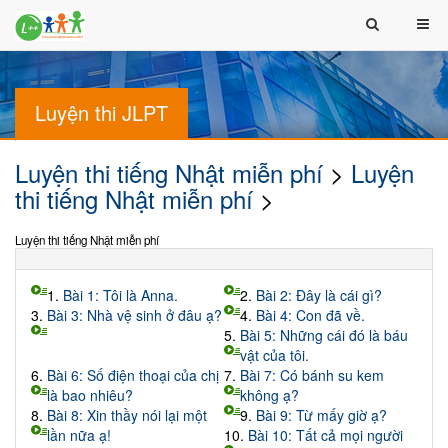
Luyện thi JLPT
Luyện thi tiếng Nhật miễn phí
>
Luyện
thi tiếng Nhật miễn phí
>
Luyện thi tiếng Nhật miễn phí
1.
Bài 1: Tôi là Anna.
2.
Bài 2: Đây là cái gì?
3.
Bài 3: Nhà vệ sinh ở đâu ạ?
4.
Bài 4: Con đã về.
5.
Bài 5: Những cái đó là báu
vật của tôi.
6.
Bài 6: Số điện thoại của chị
7.
Bài 7: Có bánh su kem
là bao nhiêu?
không ạ?
8.
Bài 8: Xin thầy nói lại một
9.
Bài 9: Từ mấy giờ ạ?
lần nữa ạ!
10.
Bài 10: Tất cả mọi người