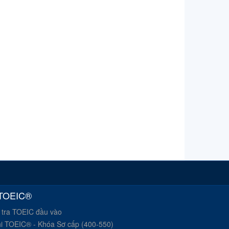
 TOEIC®
 tra TOEIC đầu vào
hi TOEIC® - Khóa Sơ cấp (400-550)