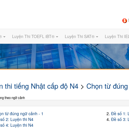
®
Luyện Thi TOEFL iBT®
Luyện Thi SAT®
Luyện Thi I
n thi tiếng Nhật cấp độ N4
>
Chọn từ đúng
ng theo ngữ cảnh
n từ đúng ngữ cảnh - 1
2.
Đề số 1: 
số 2: Luyện thi N4
4.
Đề số 3: 
số 4: Luyện thi N4