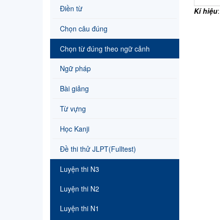
Điền từ
Kí hiệu
Chọn câu đúng
Chọn từ đúng theo ngữ cảnh
Ngữ pháp
Bài giảng
Từ vựng
Học Kanji
Đề thi thử JLPT(Fulltest)
Luyện thi N3
Luyện thi N2
Luyện thi N1