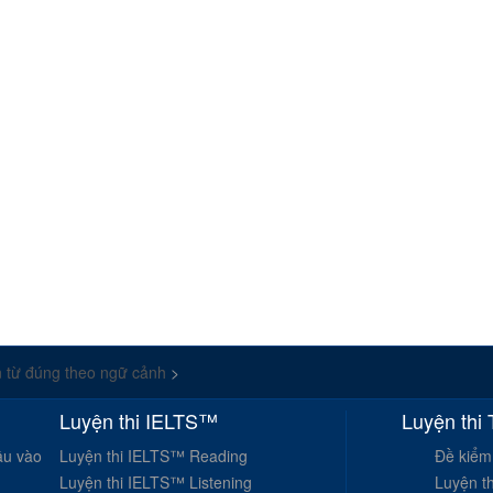
 từ đúng theo ngữ cảnh
>
Luyện thi IELTS™
Luyện thi
ầu vào
Luyện thi IELTS™ Reading
Đề kiểm
Luyện thi IELTS™ Listening
Luyện t