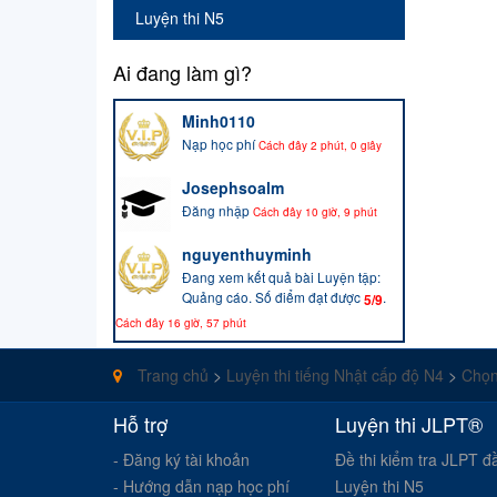
Luyện thi N5
Ai đang làm gì?
Minh0110
Nạp học phí
Cách đây 2 phút, 0 giây
Josephsoalm
Đăng nhập
Cách đây 10 giờ, 9 phút
nguyenthuyminh
Đang xem kết quả bài Luyện tập:
Quảng cáo. Số điểm đạt được
.
5/9
Cách đây 16 giờ, 57 phút
nguyenthuyminh
Trang chủ
>
Luyện thi tiếng Nhật cấp độ N4
>
Chọn
Đã hoàn thành bài thi: Luyện tập:
Quảng cáo
Cách đây 16 giờ, 57 phút
Hỗ trợ
Luyện thi JLPT®
nguyenthuyminh
- Đăng ký tài khoản
Đề thi kiểm tra JLPT đ
Đang làm bài thi Luyện tập: Quảng
- Hướng dẫn nạp học phí
Luyện thi N5