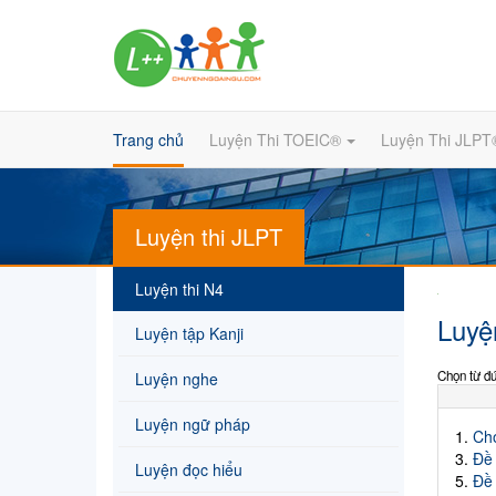
Trang chủ
Luyện Thi TOEIC®
Luyện Thi JLPT
Luyện thi JLPT
Luyện thi N4
Luyệ
Luyện tập Kanji
Chọn từ đú
Luyện nghe
Luyện ngữ pháp
1.
Chọ
3.
Đề 
Luyện đọc hiểu
5.
Đề 