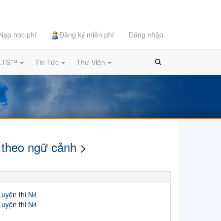
Nạp học phí
Đăng ký miễn phí
Đăng nhập
ELTS™
Tin Tức
Thư Viện
 theo ngữ cảnh
>
Luyện thi N4
Luyện thi N4