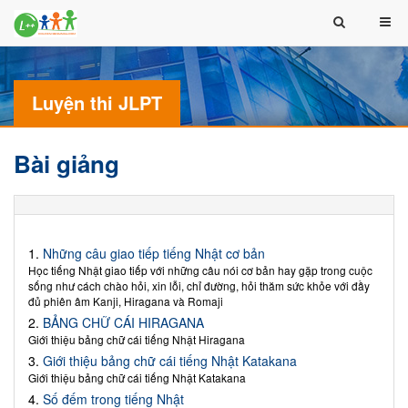
Luyện thi JLPT
Bài giảng
1.
Những câu giao tiếp tiếng Nhật cơ bản
Học tiếng Nhật giao tiếp với những câu nói cơ bản hay gặp trong cuộc
sống như cách chào hỏi, xin lỗi, chỉ đường, hỏi thăm sức khỏe với đầy
đủ phiên âm Kanji, Hiragana và Romaji
2.
BẢNG CHỮ CÁI HIRAGANA
Giới thiệu bảng chữ cái tiếng Nhật Hiragana
3.
Giới thiệu bảng chữ cái tiếng Nhật Katakana
Giới thiệu bảng chữ cái tiếng Nhật Katakana
4.
Số đếm trong tiếng Nhật