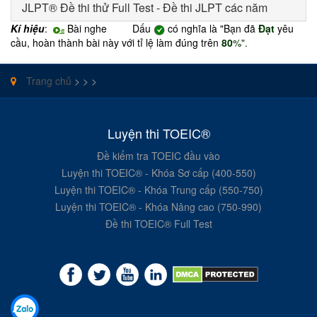
JLPT® Đề thi thử Full Test - Đề thi JLPT các năm
Kí hiệu
:
Bài nghe Dấu
có nghĩa là "Bạn đã
Đạt
yêu
cầu, hoàn thành bài này với tỉ lệ làm đúng trên
80
%".
Trang chủ
>
>
>
Luyện thi TOEIC®
Đề kiểm tra TOEIC đầu vào
Luyện thi TOEIC® - Khóa Sơ cấp (400-550)
Luyện thi TOEIC® - Khóa Trung cấp (550-750)
Luyện thi TOEIC® - Khóa Nâng cao (750-990)
Đề thi TOEIC® Full Test