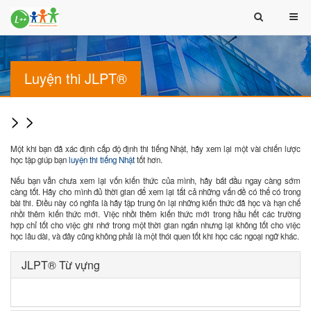
Luyện thi JLPT®
>
>
Một khi bạn đã xác định cấp độ định thi tiếng Nhật, hãy xem lại một vài chiến lược
học tập giúp bạn
luyện thi tiếng Nhật
tốt hơn.
Nếu bạn vẫn chưa xem lại vốn kiến thức của mình, hãy bắt đầu ngay càng sớm
càng tốt. Hãy cho mình đủ thời gian để xem lại tất cả những vấn đề có thể có trong
bài thi. Điều này có nghĩa là hãy tập trung ôn lại những kiến thức đã học và hạn chế
nhồi thêm kiến thức mới. Việc nhồi thêm kiến thức mới trong hầu hết các trường
hợp chỉ tốt cho việc ghi nhớ trong một thời gian ngắn nhưng lại không tốt cho việc
học lâu dài, và đây cũng không phải là một thói quen tốt khi học các ngoại ngữ khác.
JLPT® Từ vựng