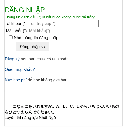
ĐĂNG NHẬP
Thông tin đánh dấu (*) là bắt buộc không được để trống
Tài khoản(*)
Mật khẩu(*)
Nhớ thông tin đăng nhập
Đăng ký
nếu bạn chưa có tài khoản
Quên mật khẩu?
Nạp học phí
để học không giới hạn!
＿ になんにをいれますか。A、B、C、Dからいちばんいいもの
をひとつえらんでください。
Luyện thi năng lực Nhật Ngữ