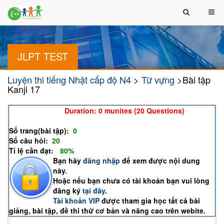
JLPT TEST
Luyện thi tiếng Nhật cấp độ N4
>
Từ vựng
>Bài tập
Kanji 17
Bài tập Kanji 17
Duration: 0 munites (20 Questions)
(Remaining time:
)
Số trang(bài tập):
0
Số câu hỏi:
20
Tỉ lệ cần đạt:
(
80%
)
Bạn hãy
đăng nhập
để xem được nội dung
này.
Hoặc nếu bạn chưa có tài khoản bạn vui lòng
đăng ký
tại đây
.
Tài khoản VIP
được tham gia học tất cả bài
giảng, bài tập, đề thi thử cơ bản và nâng cao trên webite.