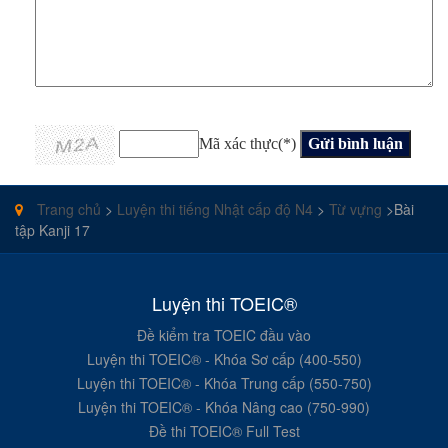
Mã xác thực(*)
Trang chủ
>
Luyện thi tiếng Nhật cấp độ N4
>
Từ vựng
>Bài
tập Kanji 17
Luyện thi TOEIC®
Đề kiểm tra TOEIC đầu vào
Luyện thi TOEIC® - Khóa Sơ cấp (400-550)
Luyện thi TOEIC® - Khóa Trung cấp (550-750)
Luyện thi TOEIC® - Khóa Nâng cao (750-990)
Đề thi TOEIC® Full Test