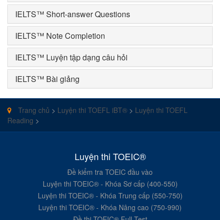
IELTS™ Short-answer Questions
IELTS™ Note Completion
IELTS™ Luyện tập dạng câu hỏi
IELTS™ Bài giảng
Trang chủ
>
Luyện thi TOEFL iBT®
>
Luyện thi TOEFL
Reading
>
Luyện thi TOEIC®
Đề kiểm tra TOEIC đầu vào
Luyện thi TOEIC® - Khóa Sơ cấp (400-550)
Luyện thi TOEIC® - Khóa Trung cấp (550-750)
Luyện thi TOEIC® - Khóa Nâng cao (750-990)
Đề thi TOEIC® Full Test